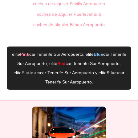
coches de alquiler Sevilla Aeropuerto
coches de alquiler Fuerteventura
coches de alquiler Bilbao Aeropuerto
elite
Pink
car Tenerife Sur Aeropuerto
, elite
Blue
car Tenerife
Sur Aeropuerto
, elite
Red
car Tenerife Sur Aeropuerto
,
elite
Platinum
car Tenerife Sur Aeropuerto
y elite
Silver
car
Tenerife Sur Aeropuerto
.