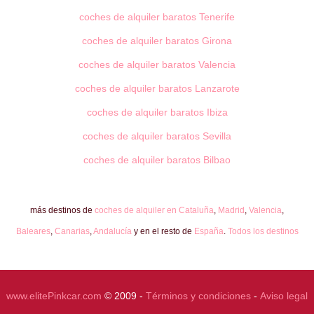
coches de alquiler baratos Tenerife
coches de alquiler baratos Girona
coches de alquiler baratos Valencia
coches de alquiler baratos Lanzarote
coches de alquiler baratos Ibiza
coches de alquiler baratos Sevilla
coches de alquiler baratos Bilbao
más destinos de
coches de alquiler en Cataluña
,
Madrid
,
Valencia
,
Baleares
,
Canarias
,
Andalucía
y en el resto de
España
.
Todos los destinos
www.elitePinkcar.com
© 2009 -
Términos y condiciones
-
Aviso legal