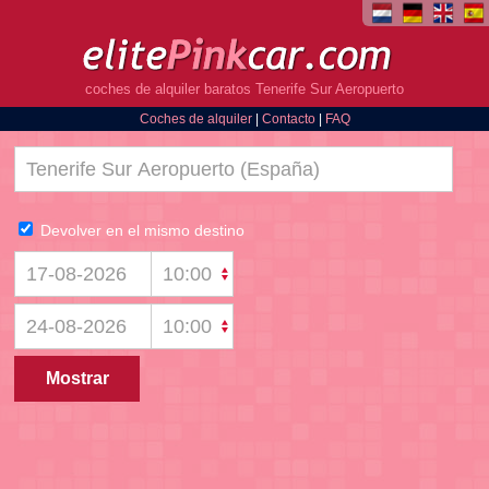
coches de alquiler baratos Tenerife Sur Aeropuerto
Coches de alquiler
|
Contacto
|
FAQ
Devolver en el mismo destino