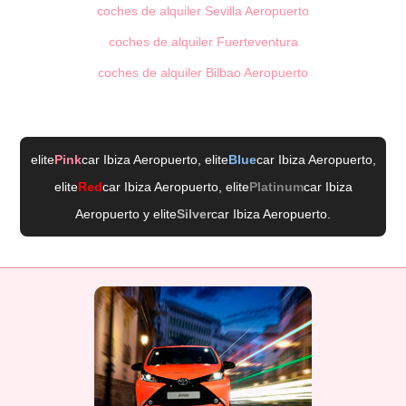
coches de alquiler Sevilla Aeropuerto
coches de alquiler Fuerteventura
coches de alquiler Bilbao Aeropuerto
elite
Pink
car Ibiza Aeropuerto
, elite
Blue
car Ibiza Aeropuerto
,
elite
Red
car Ibiza Aeropuerto
, elite
Platinum
car Ibiza
Aeropuerto
y elite
Silver
car Ibiza Aeropuerto
.