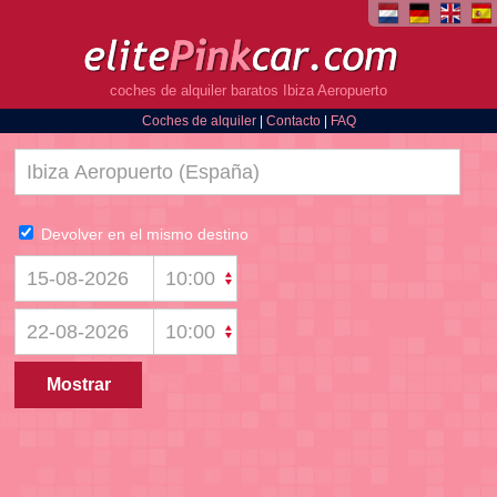
coches de alquiler baratos Ibiza Aeropuerto
Coches de alquiler
|
Contacto
|
FAQ
Devolver en el mismo destino