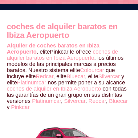
coches de alquiler baratos en
Ibiza Aeropuerto
Alquiler de coches baratos en Ibiza
Aeropuerto
. elitePinkcar le ofrece
coches de
alquiler baratos en Ibiza Aeropuerto
, los últimos
modelos de las principales marcas a precios
baratos. Nuestro sistema elite
Colourcar
que
incluye elite
Redcar
, elite
Bluecar
, elite
Silvercar
y
elite
Platinumcar
nos permite poner a su alcance
coches de alquiler en Ibiza Aeropuerto
con todas
las garantías de un gran grupo en sus distintas
versiones
Platinumcar
,
Silvercar
,
Redcar
,
Bluecar
y
Pinkcar