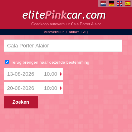
Goedkoop autoverhuur Cala Porter Alaior
Autoverhuur
|
Contact
|
FAQ
Terug brengen naar dezelfde bestemming