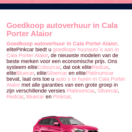
Goedkoop autoverhuur in Cala
Porter Alaior
Goedkoop autoverhuur in Cala Porter Alaior
.
elitePinkcar biedt u
goedkope huurauto´s aan in
Cala Porter Alaior
, de nieuwste modelen van de
beste merken voor een economische prijs. Ons
systeem elite
Colourcar
, dat ook elite
Redcar
,
elite
Bluecar
, elite
Silvercar
en elite
Platinumcar
bevat, laat ons toe u
auto´s te huren in Cala Porter
Alaior
met alle garanties van een grote groep in
zijn verschillende versies
Platinumcar
,
Silvercar
,
Redcar
,
Bluecar
en
Pinkcar
.