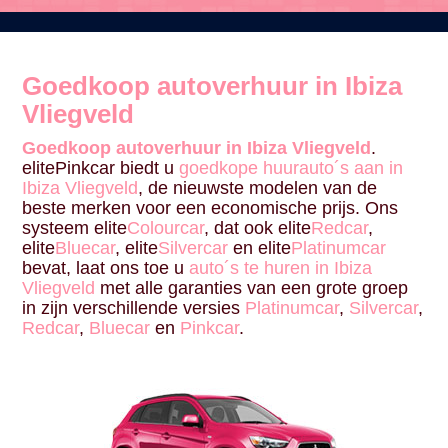
Goedkoop autoverhuur in Ibiza
Vliegveld
Goedkoop autoverhuur in Ibiza Vliegveld
.
elitePinkcar biedt u
goedkope huurauto´s aan in
Ibiza Vliegveld
, de nieuwste modelen van de
beste merken voor een economische prijs. Ons
systeem elite
Colourcar
, dat ook elite
Redcar
,
elite
Bluecar
, elite
Silvercar
en elite
Platinumcar
bevat, laat ons toe u
auto´s te huren in Ibiza
Vliegveld
met alle garanties van een grote groep
in zijn verschillende versies
Platinumcar
,
Silvercar
,
Redcar
,
Bluecar
en
Pinkcar
.