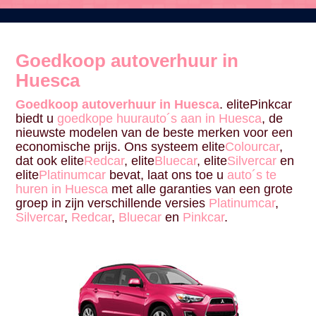
Goedkoop autoverhuur in
Huesca
Goedkoop autoverhuur in Huesca
. elitePinkcar
biedt u
goedkope huurauto´s aan in Huesca
, de
nieuwste modelen van de beste merken voor een
economische prijs. Ons systeem elite
Colourcar
,
dat ook elite
Redcar
, elite
Bluecar
, elite
Silvercar
en
elite
Platinumcar
bevat, laat ons toe u
auto´s te
huren in Huesca
met alle garanties van een grote
groep in zijn verschillende versies
Platinumcar
,
Silvercar
,
Redcar
,
Bluecar
en
Pinkcar
.