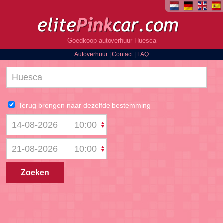
Goedkoop autoverhuur Huesca
Autoverhuur
|
Contact
|
FAQ
Terug brengen naar dezelfde bestemming