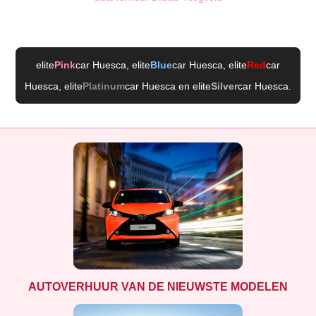
elite
Pink
car Huesca
, elite
Blue
car Huesca
, elite
Red
car
Huesca
, elite
Platinum
car Huesca
en elite
Silver
car Huesca
.
AUTOVERHUUR VAN DE NIEUWSTE MODELEN