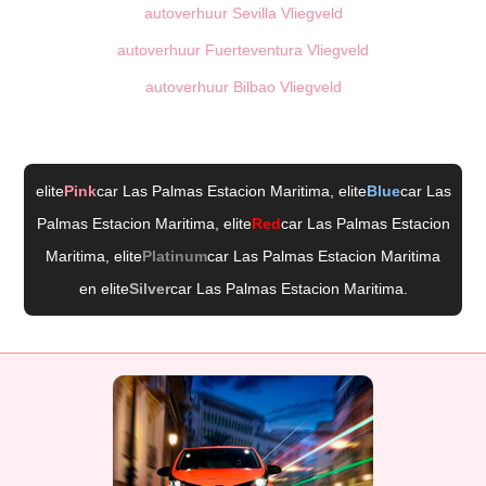
autoverhuur Sevilla Vliegveld
autoverhuur Fuerteventura Vliegveld
autoverhuur Bilbao Vliegveld
elite
Pink
car Las Palmas Estacion Maritima
, elite
Blue
car Las
Palmas Estacion Maritima
, elite
Red
car Las Palmas Estacion
Maritima
, elite
Platinum
car Las Palmas Estacion Maritima
en elite
Silver
car Las Palmas Estacion Maritima
.