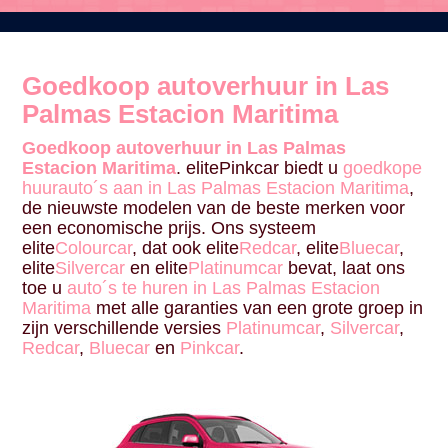
Goedkoop autoverhuur in Las
Palmas Estacion Maritima
Goedkoop autoverhuur in Las Palmas
Estacion Maritima
. elitePinkcar biedt u
goedkope
huurauto´s aan in Las Palmas Estacion Maritima
,
de nieuwste modelen van de beste merken voor
een economische prijs. Ons systeem
elite
Colourcar
, dat ook elite
Redcar
, elite
Bluecar
,
elite
Silvercar
en elite
Platinumcar
bevat, laat ons
toe u
auto´s te huren in Las Palmas Estacion
Maritima
met alle garanties van een grote groep in
zijn verschillende versies
Platinumcar
,
Silvercar
,
Redcar
,
Bluecar
en
Pinkcar
.