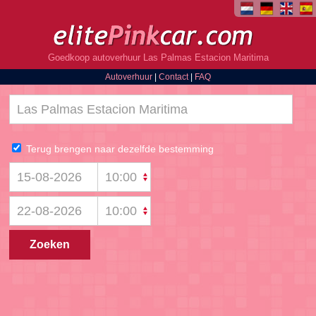
Goedkoop autoverhuur Las Palmas Estacion Maritima
Autoverhuur
|
Contact
|
FAQ
Terug brengen naar dezelfde bestemming