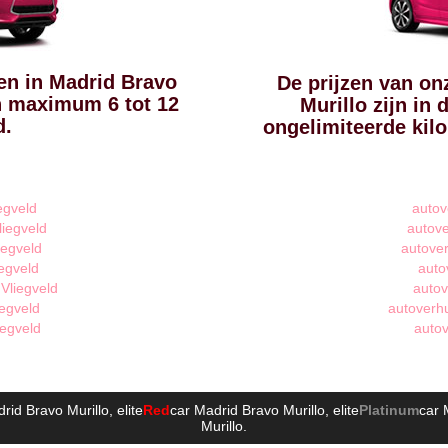
en in Madrid Bravo
De prijzen van on
ijn maximum 6 tot 12
Murillo zijn in
d.
ongelimiteerde kil
egveld
autov
liegveld
autove
iegveld
autover
egveld
auto
Vliegveld
autov
iegveld
autoverhu
iegveld
autov
rid Bravo Murillo
, elite
Red
car Madrid Bravo Murillo
, elite
Platinum
car 
Murillo
.