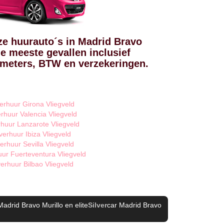
ze huurauto´s in Madrid Bravo
 de meeste gevallen inclusief
ometers, BTW en verzekeringen.
erhuur Girona Vliegveld
rhuur Valencia Vliegveld
huur Lanzarote Vliegveld
verhuur Ibiza Vliegveld
erhuur Sevilla Vliegveld
ur Fuerteventura Vliegveld
erhuur Bilbao Vliegveld
Madrid Bravo Murillo
en elite
Silver
car Madrid Bravo