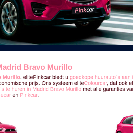
adrid Bravo Murillo
 Murillo
. elitePinkcar biedt u
goedkope huurauto´s aan i
onomische prijs. Ons systeem elite
Colourcar
, dat ook el
´s te huren in Madrid Bravo Murillo
met alle garanties van
uecar
en
Pinkcar
.