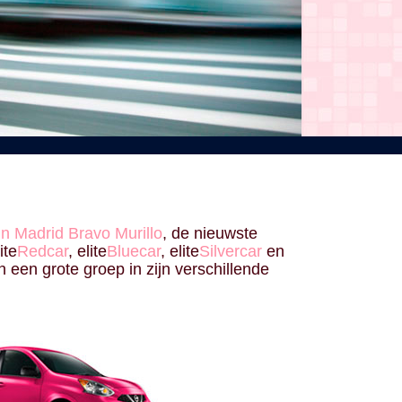
n Madrid Bravo Murillo
, de nieuwste
ite
Redcar
, elite
Bluecar
, elite
Silvercar
en
 een grote groep in zijn verschillende