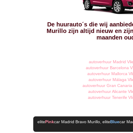
De huurauto´s die wij aanbied
Murillo zijn altijd nieuw en z
maanden ou
autoverhuur Madrid Vli
autoverhuur Barcelona V
autoverhuur Mallorca Vl
autoverhuur Málaga Vli
autoverhuur Gran Canaria 
autoverhuur Alicante Vl
autoverhuur Tenerife Vl
elite
Pink
car Madrid Bravo Murillo
, elite
Blue
car Mad