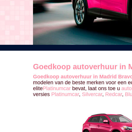
Goedkoop autoverhuur in M
Goedkoop autoverhuur in Madrid Bravo
modelen van de beste merken voor een ec
elite
Platinumcar
bevat, laat ons toe u
auto
versies
Platinumcar
,
Silvercar
,
Redcar
,
Bl