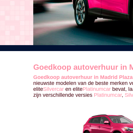
Goedkoop autoverhuur in M
Goedkoop autoverhuur in Madrid Plaz
nieuwste modelen van de beste merken vo
elite
Silvercar
en elite
Platinumcar
bevat, la
zijn verschillende versies
Platinumcar
,
Sil