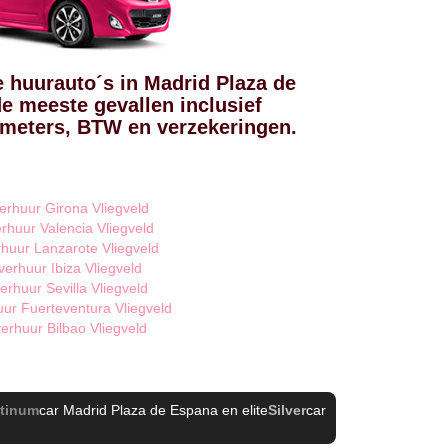
e huurauto´s in Madrid Plaza de
de meeste gevallen inclusief
ometers, BTW en verzekeringen.
erhuur Girona Vliegveld
rhuur Valencia Vliegveld
huur Lanzarote Vliegveld
verhuur Ibiza Vliegveld
erhuur Sevilla Vliegveld
ur Fuerteventura Vliegveld
erhuur Bilbao Vliegveld
atinum
car Madrid Plaza de Espana
en elite
Silver
car