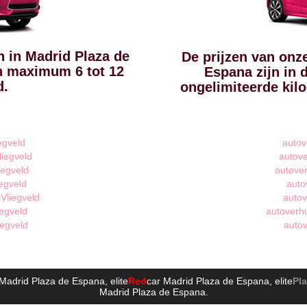
n in Madrid Plaza de
De prijzen van onz
jn maximum 6 tot 12
Espana zijn in 
d.
ongelimiteerde kil
egveld
autov
liegveld
autove
iegveld
autover
egveld
auto
Vliegveld
autov
iegveld
autoverhu
iegveld
autov
 Madrid Plaza de Espana
, elite
Red
car Madrid Plaza de Espana
, elite
Pl
Madrid Plaza de Espana
.