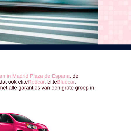
an in Madrid Plaza de Espana
, de
 dat ook elite
Redcar
, elite
Bluecar
,
et alle garanties van een grote groep in