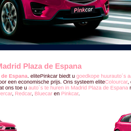
adrid Plaza de Espana
a de Espana
. elitePinkcar biedt u
goedkope huurauto´s a
or een economische prijs. Ons systeem elite
Colourcar
,
at ons toe u
auto´s te huren in Madrid Plaza de Espana
m
vercar
,
Redcar
,
Bluecar
en
Pinkcar
.