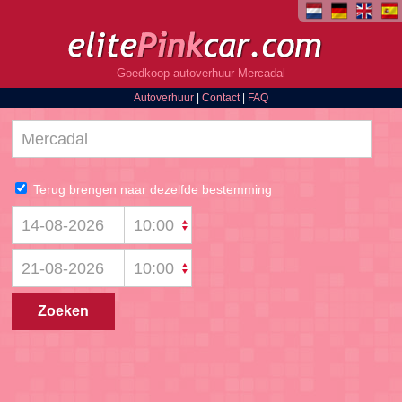
Goedkoop autoverhuur Mercadal
Autoverhuur
|
Contact
|
FAQ
Terug brengen naar dezelfde bestemming