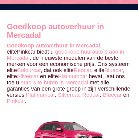
Goedkoop autoverhuur in
Mercadal
Goedkoop autoverhuur in Mercadal
.
elitePinkcar biedt u
goedkope huurauto´s aan in
Mercadal
, de nieuwste modelen van de beste
merken voor een economische prijs. Ons systeem
elite
Colourcar
, dat ook elite
Redcar
, elite
Bluecar
,
elite
Silvercar
en elite
Platinumcar
bevat, laat ons
toe u
auto´s te huren in Mercadal
met alle
garanties van een grote groep in zijn verschillende
versies
Platinumcar
,
Silvercar
,
Redcar
,
Bluecar
en
Pinkcar
.