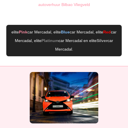
autoverhuur Bilbao Vliegveld
elite
Pink
car Mercadal
, elite
Blue
car Mercadal
, elite
Red
car
Mercadal
, elite
Platinum
car Mercadal
en elite
Silver
car
Mercadal
.