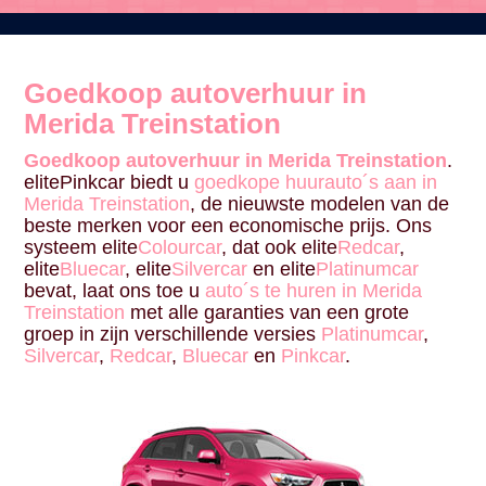
Goedkoop autoverhuur in
Merida Treinstation
Goedkoop autoverhuur in Merida Treinstation
.
elitePinkcar biedt u
goedkope huurauto´s aan in
Merida Treinstation
, de nieuwste modelen van de
beste merken voor een economische prijs. Ons
systeem elite
Colourcar
, dat ook elite
Redcar
,
elite
Bluecar
, elite
Silvercar
en elite
Platinumcar
bevat, laat ons toe u
auto´s te huren in Merida
Treinstation
met alle garanties van een grote
groep in zijn verschillende versies
Platinumcar
,
Silvercar
,
Redcar
,
Bluecar
en
Pinkcar
.