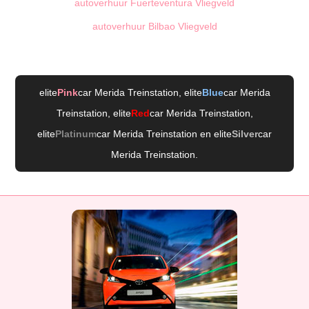
autoverhuur Fuerteventura Vliegveld
autoverhuur Bilbao Vliegveld
elite
Pink
car Merida Treinstation
, elite
Blue
car Merida
Treinstation
, elite
Red
car Merida Treinstation
,
elite
Platinum
car Merida Treinstation
en elite
Silver
car
Merida Treinstation
.