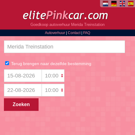
Goedkoop autoverhuur Merida Treinstation
Autoverhuur
|
Contact
|
FAQ
Terug brengen naar dezelfde bestemming