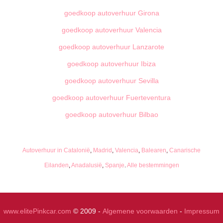
goedkoop autoverhuur Girona
goedkoop autoverhuur Valencia
goedkoop autoverhuur Lanzarote
goedkoop autoverhuur Ibiza
goedkoop autoverhuur Sevilla
goedkoop autoverhuur Fuerteventura
goedkoop autoverhuur Bilbao
Autoverhuur in Catalonië
,
Madrid
,
Valencia
,
Balearen
,
Canarische
Eilanden
,
Anadalusië
,
Spanje
.
Alle bestemmingen
www.elitePinkcar.com
© 2009 -
Algemene voorwaarden
-
Impressum