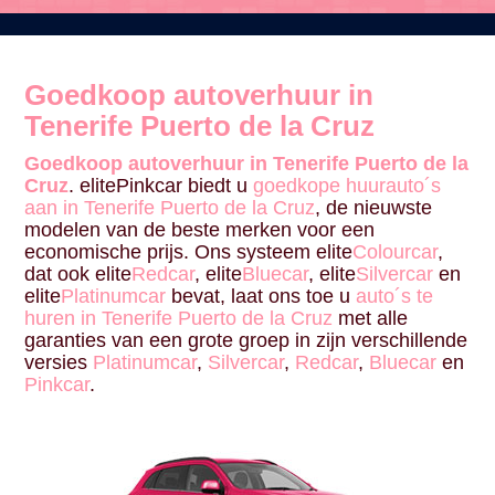
Goedkoop autoverhuur in
Tenerife Puerto de la Cruz
Goedkoop autoverhuur in Tenerife Puerto de la
Cruz
. elitePinkcar biedt u
goedkope huurauto´s
aan in Tenerife Puerto de la Cruz
, de nieuwste
modelen van de beste merken voor een
economische prijs. Ons systeem elite
Colourcar
,
dat ook elite
Redcar
, elite
Bluecar
, elite
Silvercar
en
elite
Platinumcar
bevat, laat ons toe u
auto´s te
huren in Tenerife Puerto de la Cruz
met alle
garanties van een grote groep in zijn verschillende
versies
Platinumcar
,
Silvercar
,
Redcar
,
Bluecar
en
Pinkcar
.