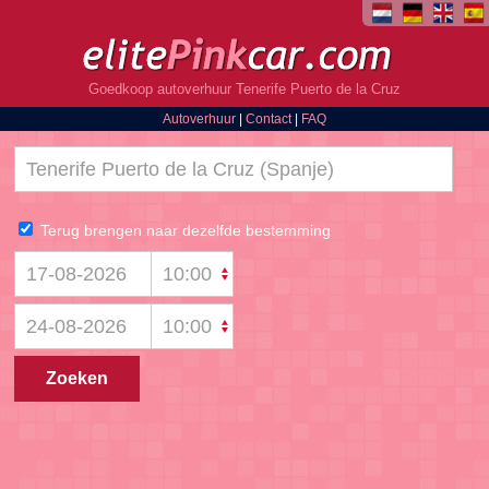
Goedkoop autoverhuur Tenerife Puerto de la Cruz
Autoverhuur
|
Contact
|
FAQ
Terug brengen naar dezelfde bestemming