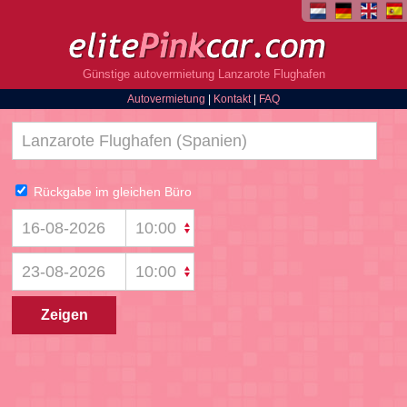
Günstige autovermietung Lanzarote Flughafen
Autovermietung
|
Kontakt
|
FAQ
Rückgabe im gleichen Büro