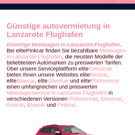
Günstige autovermietung in
Lanzarote Flughafen
Günstige Mietwagen in Lanzarote Flughafen
.
Bei elitePinkcar finden Sie bezahlbare
Mietwagen
in Lanzarote Flughafen
, die neusten Modelle der
beliebtesten Automarken zu preiswerten Tarifen.
Über unsere Serviceplattform elite
Colourcar
bieten Ihnen unsere Websites elite
Redcar
,
elite
Bluecar
, elite
Silvercar
und elite
Platinumcar
einen umfangreichen und preiswerten
Mietwagenservice in Lanzarote Flughafen
in
verschiedenen Versionen
Platinumcar
,
Silvercar
,
Redcar
,
Bluecar
und
Pinkcar
.