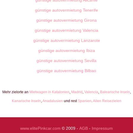
günstige autovermietung Alicante
günstige autovermietung Tenerife
günstige autovermietung Girona
günstige autovermietung Valencia
günstige autovermietung Lanzarote
günstige autovermietung Ibiza
günstige autovermietung Sevilla
günstige autovermietung Bilbao
Mehr zielorte an
Mietwagen in Katalonien
,
Madrid
,
Valencia
,
Balearische Inseln
,
Kanarische Inseln
,
Anadalusien
und rest
Spanien
.
Allen Reisezielen
www.elitePinkcar.com
© 2009 -
AGB
-
Impressum