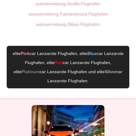
autovermietung Sevilla Flughafen
autovermietung Fuerteventura Flughafen
autovermietung Bilbao Flughafen
elite
Pink
car Lanzarote Flughafen
, elite
Blue
car Lanzarote
Flughafen
, elite
Red
car Lanzarote Flughafen
,
elite
Platinum
car Lanzarote Flughafen
und elite
Silver
car
Lanzarote Flughafen
.