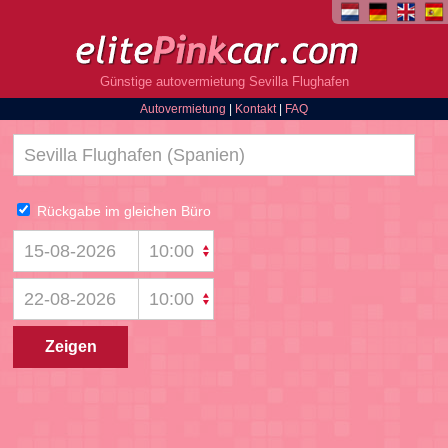
Günstige autovermietung Sevilla Flughafen
Autovermietung
|
Kontakt
|
FAQ
Rückgabe im gleichen Büro