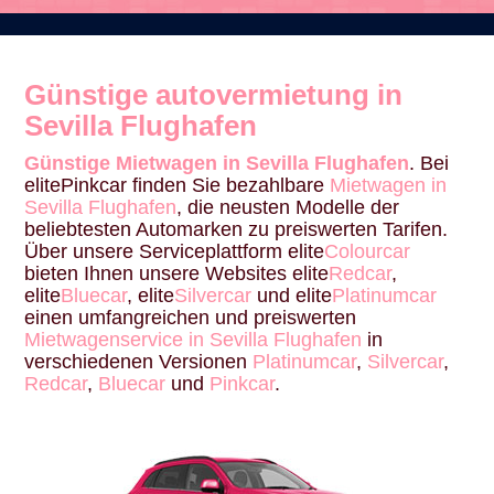
Günstige autovermietung in
Sevilla Flughafen
Günstige Mietwagen in Sevilla Flughafen
. Bei
elitePinkcar finden Sie bezahlbare
Mietwagen in
Sevilla Flughafen
, die neusten Modelle der
beliebtesten Automarken zu preiswerten Tarifen.
Über unsere Serviceplattform elite
Colourcar
bieten Ihnen unsere Websites elite
Redcar
,
elite
Bluecar
, elite
Silvercar
und elite
Platinumcar
einen umfangreichen und preiswerten
Mietwagenservice in Sevilla Flughafen
in
verschiedenen Versionen
Platinumcar
,
Silvercar
,
Redcar
,
Bluecar
und
Pinkcar
.