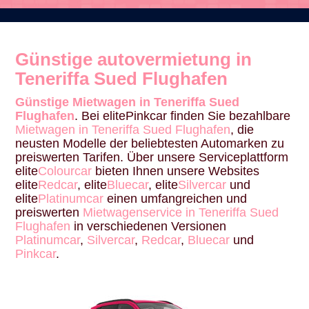
Günstige autovermietung in
Teneriffa Sued Flughafen
Günstige Mietwagen in Teneriffa Sued
Flughafen
. Bei elitePinkcar finden Sie bezahlbare
Mietwagen in Teneriffa Sued Flughafen
, die
neusten Modelle der beliebtesten Automarken zu
preiswerten Tarifen. Über unsere Serviceplattform
elite
Colourcar
bieten Ihnen unsere Websites
elite
Redcar
, elite
Bluecar
, elite
Silvercar
und
elite
Platinumcar
einen umfangreichen und
preiswerten
Mietwagenservice in Teneriffa Sued
Flughafen
in verschiedenen Versionen
Platinumcar
,
Silvercar
,
Redcar
,
Bluecar
und
Pinkcar
.