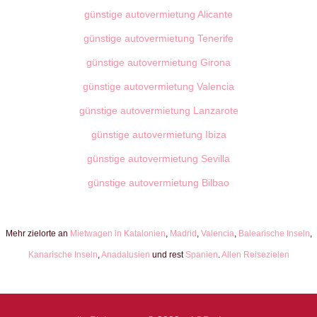
günstige autovermietung Alicante
günstige autovermietung Tenerife
günstige autovermietung Girona
günstige autovermietung Valencia
günstige autovermietung Lanzarote
günstige autovermietung Ibiza
günstige autovermietung Sevilla
günstige autovermietung Bilbao
Mehr zielorte an
Mietwagen in Katalonien
,
Madrid
,
Valencia
,
Balearische Inseln
,
Kanarische Inseln
,
Anadalusien
und rest
Spanien
.
Allen Reisezielen