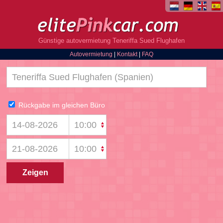
Günstige autovermietung Teneriffa Sued Flughafen
Autovermietung
|
Kontakt
|
FAQ
Rückgabe im gleichen Büro