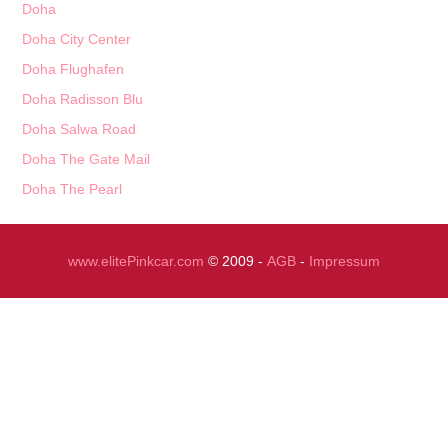
Doha
Doha City Center
Doha Flughafen
Doha Radisson Blu
Doha Salwa Road
Doha The Gate Mail
Doha The Pearl
www.elitePinkcar.com
© 2009 -
AGB
-
Impressum