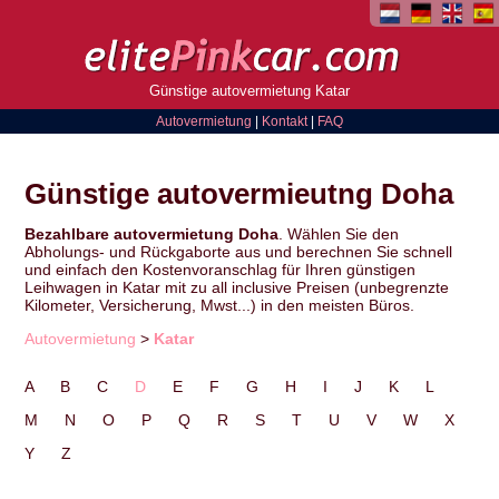
Günstige autovermietung Katar
Autovermietung
|
Kontakt
|
FAQ
Günstige autovermieutng Doha
Bezahlbare autovermietung Doha
. Wählen Sie den
Abholungs- und Rückgaborte aus und berechnen Sie schnell
und einfach den Kostenvoranschlag für Ihren günstigen
Leihwagen in Katar mit zu all inclusive Preisen (unbegrenzte
Kilometer, Versicherung, Mwst...) in den meisten Büros.
Autovermietung
>
Katar
A
B
C
D
E
F
G
H
I
J
K
L
M
N
O
P
Q
R
S
T
U
V
W
X
Y
Z