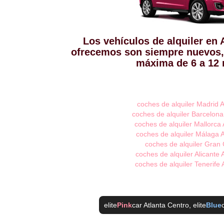
Los vehículos de alquiler en 
ofrecemos son siempre nuevos,
máxima de 6 a 12
coches de alquiler Madrid 
coches de alquiler Barcelon
coches de alquiler Mallorca
coches de alquiler Málaga 
coches de alquiler Gran
coches de alquiler Alicante
coches de alquiler Tenerife
elite
Pink
car Atlanta Centro
, elite
Blue