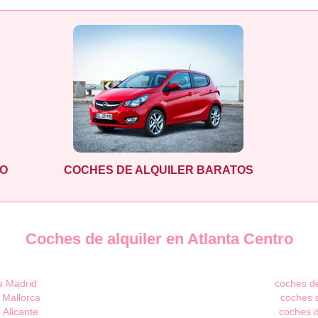
LO
COCHES DE ALQUILER BARATOS
Coches de alquiler en Atlanta Centro
s Madrid
coches de
 Mallorca
coches d
 Alicante
coches d