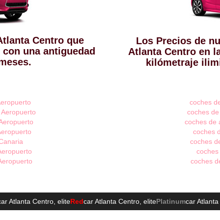
Atlanta Centro que
Los Precios de nu
 con una antiguedad
Atlanta Centro en l
 meses.
kilómetraje ili
Aeropuerto
coches de
a Aeropuerto
coches de 
 Aeropuerto
coches de a
Aeropuerto
coches d
 Canaria
coches de
 Aeropuerto
coches 
 Aeropuerto
coches de
car Atlanta Centro
, elite
Red
car Atlanta Centro
, elite
Platinum
car Atlanta