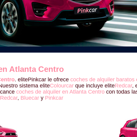
en Atlanta Centro
Centro
. elitePinkcar le ofrece
coches de alquiler baratos 
Nuestro sistema elite
Colourcar
que incluye elite
Redcar
, 
alcance
coches de alquiler en Atlanta Centro
con todas la
Redcar
,
Bluecar
y
Pinkcar