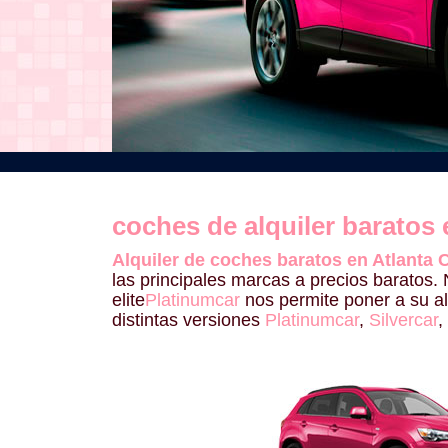
coches de alquiler baratos 
Alquiler de coches baratos en Atlanta 
las principales marcas a precios baratos. 
elite
Platinumcar
nos permite poner a su 
distintas versiones
Platinumcar
,
Silvercar
,