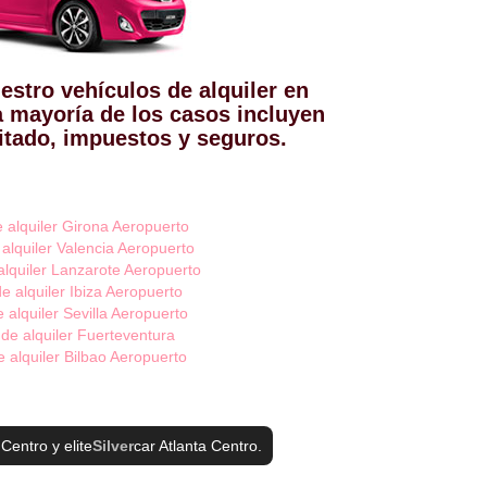
estro vehículos de alquiler en
a mayoría de los casos incluyen
mitado, impuestos y seguros.
 alquiler Girona Aeropuerto
alquiler Valencia Aeropuerto
lquiler Lanzarote Aeropuerto
e alquiler Ibiza Aeropuerto
 alquiler Sevilla Aeropuerto
de alquiler Fuerteventura
 alquiler Bilbao Aeropuerto
 Centro
y elite
Silver
car Atlanta Centro
.