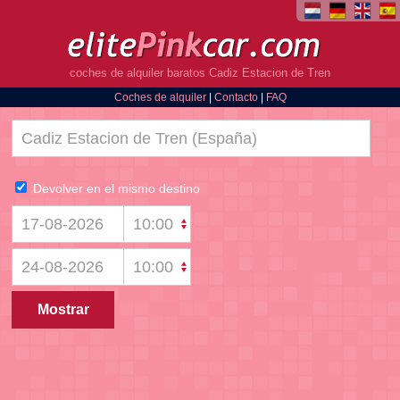
coches de alquiler baratos Cadiz Estacion de Tren
Coches de alquiler
|
Contacto
|
FAQ
Devolver en el mismo destino