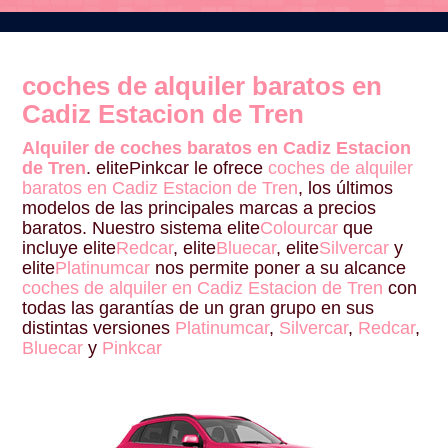
coches de alquiler baratos en
Cadiz Estacion de Tren
Alquiler de coches baratos en Cadiz Estacion
de Tren
. elitePinkcar le ofrece
coches de alquiler
baratos en Cadiz Estacion de Tren
, los últimos
modelos de las principales marcas a precios
baratos. Nuestro sistema elite
Colourcar
que
incluye elite
Redcar
, elite
Bluecar
, elite
Silvercar
y
elite
Platinumcar
nos permite poner a su alcance
coches de alquiler en Cadiz Estacion de Tren
con
todas las garantías de un gran grupo en sus
distintas versiones
Platinumcar
,
Silvercar
,
Redcar
,
Bluecar
y
Pinkcar