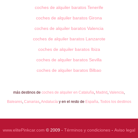
coches de alquiler baratos Tenerife
coches de alquiler baratos Girona
coches de alquiler baratos Valencia
coches de alquiler baratos Lanzarote
coches de alquiler baratos Ibiza
coches de alquiler baratos Sevilla
coches de alquiler baratos Bilbao
más destinos de
coches de alquiler en Cataluña
,
Madrid
,
Valencia
,
Baleares
,
Canarias
,
Andalucía
y en el resto de
España
.
Todos los destinos
www.elitePinkcar.com
© 2009 -
Términos y condiciones
-
Aviso legal