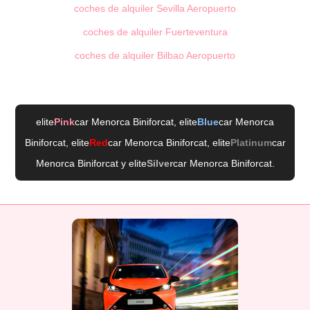
coches de alquiler Sevilla Aeropuerto
coches de alquiler Fuerteventura
coches de alquiler Bilbao Aeropuerto
elite
Pink
car Menorca Biniforcat
, elite
Blue
car Menorca
Biniforcat
, elite
Red
car Menorca Biniforcat
, elite
Platinum
car
Menorca Biniforcat
y elite
Silver
car Menorca Biniforcat
.