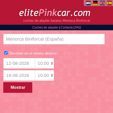
coches de alquiler baratos Menorca Biniforcat
Coches de alquiler
|
Contacto
|
FAQ
Devolver en el mismo destino