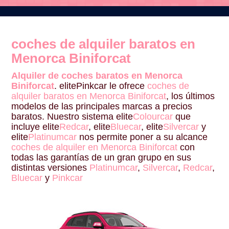
coches de alquiler baratos en
Menorca Biniforcat
Alquiler de coches baratos en Menorca
Biniforcat
. elitePinkcar le ofrece
coches de
alquiler baratos en Menorca Biniforcat
, los últimos
modelos de las principales marcas a precios
baratos. Nuestro sistema elite
Colourcar
que
incluye elite
Redcar
, elite
Bluecar
, elite
Silvercar
y
elite
Platinumcar
nos permite poner a su alcance
coches de alquiler en Menorca Biniforcat
con
todas las garantías de un gran grupo en sus
distintas versiones
Platinumcar
,
Silvercar
,
Redcar
,
Bluecar
y
Pinkcar