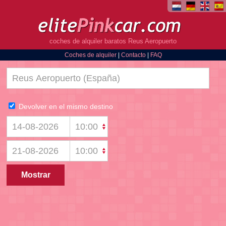
coches de alquiler baratos Reus Aeropuerto
Coches de alquiler
|
Contacto
|
FAQ
Devolver en el mismo destino