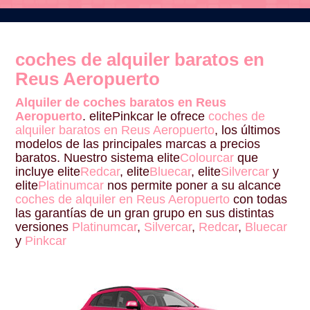
coches de alquiler baratos en
Reus Aeropuerto
Alquiler de coches baratos en Reus
Aeropuerto
. elitePinkcar le ofrece
coches de
alquiler baratos en Reus Aeropuerto
, los últimos
modelos de las principales marcas a precios
baratos. Nuestro sistema elite
Colourcar
que
incluye elite
Redcar
, elite
Bluecar
, elite
Silvercar
y
elite
Platinumcar
nos permite poner a su alcance
coches de alquiler en Reus Aeropuerto
con todas
las garantías de un gran grupo en sus distintas
versiones
Platinumcar
,
Silvercar
,
Redcar
,
Bluecar
y
Pinkcar