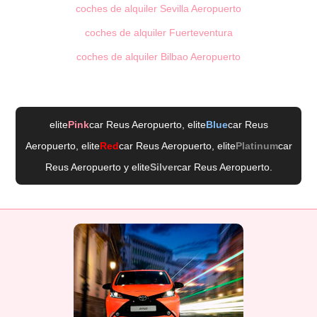
coches de alquiler Sevilla Aeropuerto
coches de alquiler Fuerteventura
coches de alquiler Bilbao Aeropuerto
elite
Pink
car Reus Aeropuerto
, elite
Blue
car Reus
Aeropuerto
, elite
Red
car Reus Aeropuerto
, elite
Platinum
car
Reus Aeropuerto
y elite
Silver
car Reus Aeropuerto
.