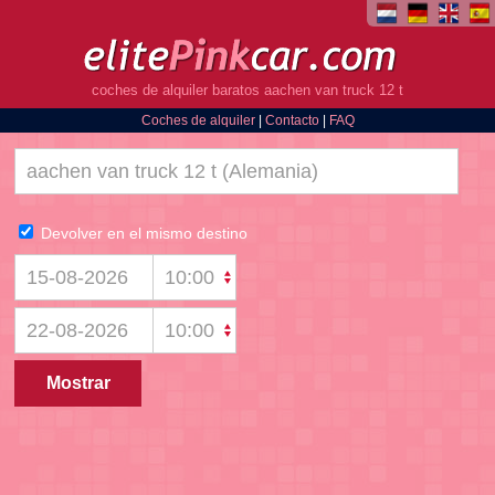
coches de alquiler baratos aachen van truck 12 t
Coches de alquiler
|
Contacto
|
FAQ
Devolver en el mismo destino