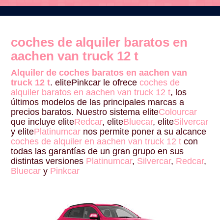
coches de alquiler baratos en
aachen van truck 12 t
Alquiler de coches baratos en aachen van
truck 12 t
. elitePinkcar le ofrece
coches de
alquiler baratos en aachen van truck 12 t
, los
últimos modelos de las principales marcas a
precios baratos. Nuestro sistema elite
Colourcar
que incluye elite
Redcar
, elite
Bluecar
, elite
Silvercar
y elite
Platinumcar
nos permite poner a su alcance
coches de alquiler en aachen van truck 12 t
con
todas las garantías de un gran grupo en sus
distintas versiones
Platinumcar
,
Silvercar
,
Redcar
,
Bluecar
y
Pinkcar