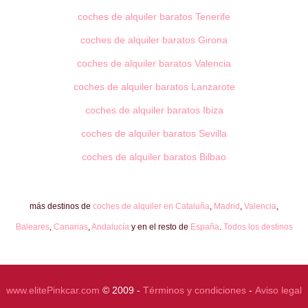
coches de alquiler baratos Tenerife
coches de alquiler baratos Girona
coches de alquiler baratos Valencia
coches de alquiler baratos Lanzarote
coches de alquiler baratos Ibiza
coches de alquiler baratos Sevilla
coches de alquiler baratos Bilbao
más destinos de
coches de alquiler en Cataluña
,
Madrid
,
Valencia
,
Baleares
,
Canarias
,
Andalucía
y en el resto de
España
.
Todos los destinos
www.elitePinkcar.com
© 2009 -
Términos y condiciones
-
Aviso legal