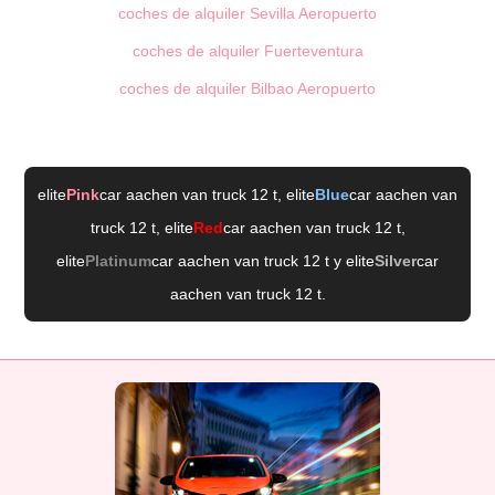
coches de alquiler Sevilla Aeropuerto
coches de alquiler Fuerteventura
coches de alquiler Bilbao Aeropuerto
elite
Pink
car aachen van truck 12 t
, elite
Blue
car aachen van
truck 12 t
, elite
Red
car aachen van truck 12 t
,
elite
Platinum
car aachen van truck 12 t
y elite
Silver
car
aachen van truck 12 t
.