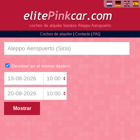
coches de alquiler baratos Aleppo Aeropuerto
Coches de alquiler
|
Contacto
|
FAQ
Devolver en el mismo destino