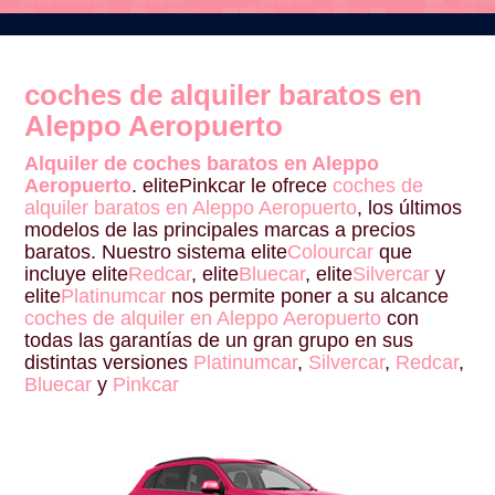
coches de alquiler baratos en
Aleppo Aeropuerto
Alquiler de coches baratos en Aleppo
Aeropuerto
. elitePinkcar le ofrece
coches de
alquiler baratos en Aleppo Aeropuerto
, los últimos
modelos de las principales marcas a precios
baratos. Nuestro sistema elite
Colourcar
que
incluye elite
Redcar
, elite
Bluecar
, elite
Silvercar
y
elite
Platinumcar
nos permite poner a su alcance
coches de alquiler en Aleppo Aeropuerto
con
todas las garantías de un gran grupo en sus
distintas versiones
Platinumcar
,
Silvercar
,
Redcar
,
Bluecar
y
Pinkcar