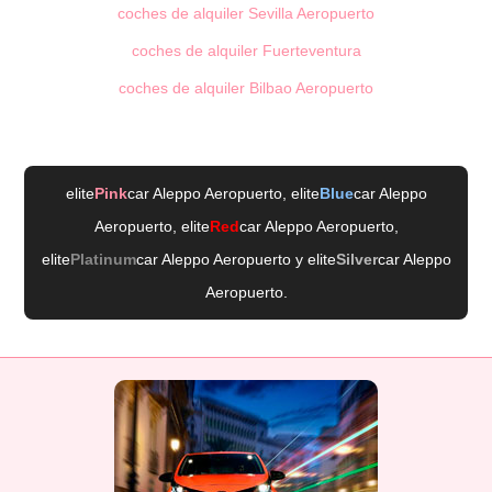
coches de alquiler Sevilla Aeropuerto
coches de alquiler Fuerteventura
coches de alquiler Bilbao Aeropuerto
elite
Pink
car Aleppo Aeropuerto
, elite
Blue
car Aleppo
Aeropuerto
, elite
Red
car Aleppo Aeropuerto
,
elite
Platinum
car Aleppo Aeropuerto
y elite
Silver
car Aleppo
Aeropuerto
.