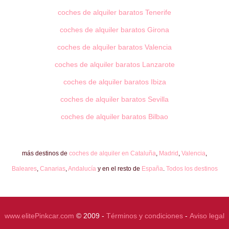
coches de alquiler baratos Tenerife
coches de alquiler baratos Girona
coches de alquiler baratos Valencia
coches de alquiler baratos Lanzarote
coches de alquiler baratos Ibiza
coches de alquiler baratos Sevilla
coches de alquiler baratos Bilbao
más destinos de
coches de alquiler en Cataluña
,
Madrid
,
Valencia
,
Baleares
,
Canarias
,
Andalucía
y en el resto de
España
.
Todos los destinos
www.elitePinkcar.com
© 2009 -
Términos y condiciones
-
Aviso legal