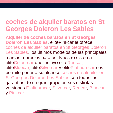
coches de alquiler baratos en St
Georges Doleron Les Sables
Alquiler de coches baratos en St Georges
Doleron Les Sables
. elitePinkcar le ofrece
coches de alquiler baratos en St Georges Doleron
Les Sables
, los últimos modelos de las principales
marcas a precios baratos. Nuestro sistema
elite
Colourcar
que incluye elite
Redcar
,
elite
Bluecar
, elite
Silvercar
y elite
Platinumcar
nos
permite poner a su alcance
coches de alquiler en
St Georges Doleron Les Sables
con todas las
garantías de un gran grupo en sus distintas
versiones
Platinumcar
,
Silvercar
,
Redcar
,
Bluecar
y
Pinkcar