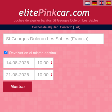
coches de alquiler baratos St Georges Doleron Les Sables
Coches de alquiler
|
Contacto
|
FAQ
Devolver en el mismo destino