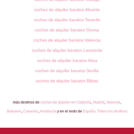
coches de alquiler baratos Alicante
coches de alquiler baratos Tenerife
coches de alquiler baratos Girona
coches de alquiler baratos Valencia
coches de alquiler baratos Lanzarote
coches de alquiler baratos Ibiza
coches de alquiler baratos Sevilla
coches de alquiler baratos Bilbao
más destinos de
coches de alquiler en Cataluña
,
Madrid
,
Valencia
,
Baleares
,
Canarias
,
Andalucía
y en el resto de
España
.
Todos los destinos