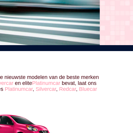
de nieuwste modelen van de beste merken
vercar
en elite
Platinumcar
bevat, laat ons
ies
Platinumcar
,
Silvercar
,
Redcar
,
Bluecar