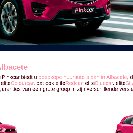
lbacete
itePinkcar biedt u
goedkope huurauto´s aan in Albacete
, 
elite
Colourcar
, dat ook elite
Redcar
, elite
Bluecar
, elite
Sil
garanties van een grote groep in zijn verschillende vers