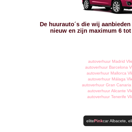
De huurauto´s die wij aanbieden i
nieuw en zijn maximum 6 to
autoverhuur Madrid Vli
autoverhuur Barcelona V
autoverhuur Mallorca Vl
autoverhuur Málaga Vli
autoverhuur Gran Canaria 
autoverhuur Alicante Vl
autoverhuur Tenerife Vl
elite
Pink
car Albacete
, el