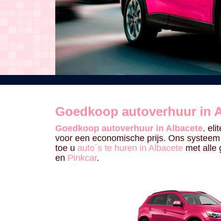
Goedkoop autoverhuur in A
Goedkoop autoverhuur in Albacete
. el
voor een economische prijs. Ons systeem 
toe u
auto´s te huren in Albacete
met alle 
en
Pinkcar
.