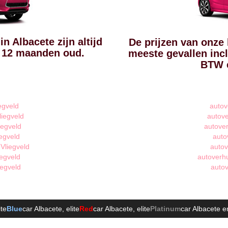
n Albacete zijn altijd
De prijzen van onze 
t 12 maanden oud.
meeste gevallen incl
BTW e
egveld
autov
liegveld
autove
iegveld
autover
egveld
auto
Vliegveld
autov
iegveld
autoverhu
iegveld
autov
ite
Blue
car Albacete
, elite
Red
car Albacete
, elite
Platinum
car Albacete
en