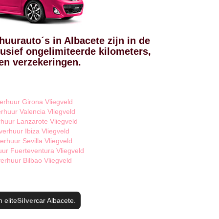
huurauto´s in Albacete zijn in de
usief ongelimiteerde kilometers,
n verzekeringen.
erhuur Girona Vliegveld
rhuur Valencia Vliegveld
huur Lanzarote Vliegveld
verhuur Ibiza Vliegveld
erhuur Sevilla Vliegveld
ur Fuerteventura Vliegveld
erhuur Bilbao Vliegveld
 elite
Silver
car Albacete
.