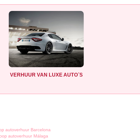
VERHUUR VAN LUXE AUTO´S
p autoverhuur Barcelona
oop autoverhuur Málaga