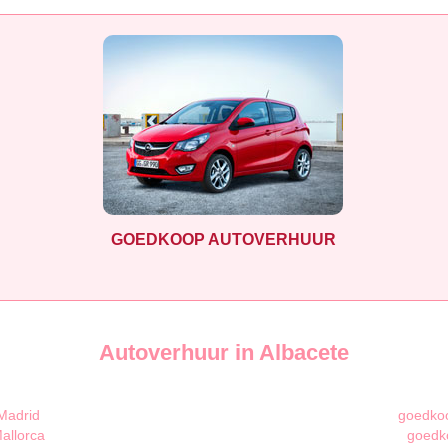
GOEDKOOP AUTOVERHUUR
Autoverhuur in Albacete
Madrid
goedkoo
allorca
goedk