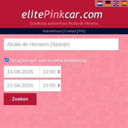
Goedkoop autoverhuur Alcala de Henares
Autoverhuur
|
Contact
|
FAQ
Terug brengen naar dezelfde bestemming