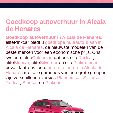
Goedkoop autoverhuur in Alcala
de Henares
Goedkoop autoverhuur in Alcala de Henares
.
elitePinkcar biedt u
goedkope huurauto´s aan in
Alcala de Henares
, de nieuwste modelen van de
beste merken voor een economische prijs. Ons
systeem elite
Colourcar
, dat ook elite
Redcar
,
elite
Bluecar
, elite
Silvercar
en elite
Platinumcar
bevat, laat ons toe u
auto´s te huren in Alcala de
Henares
met alle garanties van een grote groep in
zijn verschillende versies
Platinumcar
,
Silvercar
,
Redcar
,
Bluecar
en
Pinkcar
.