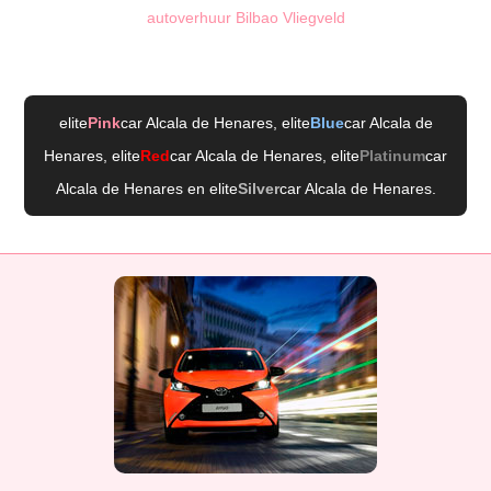
autoverhuur Bilbao Vliegveld
elite
Pink
car Alcala de Henares
, elite
Blue
car Alcala de
Henares
, elite
Red
car Alcala de Henares
, elite
Platinum
car
Alcala de Henares
en elite
Silver
car Alcala de Henares
.