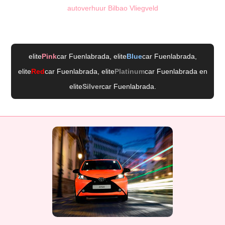
autoverhuur Bilbao Vliegveld
elite
Pink
car Fuenlabrada
, elite
Blue
car Fuenlabrada
,
elite
Red
car Fuenlabrada
, elite
Platinum
car Fuenlabrada
en
elite
Silver
car Fuenlabrada
.