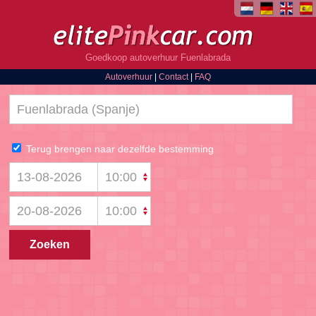
Goedkoop autoverhuur Fuenlabrada
Autoverhuur
|
Contact
|
FAQ
Terug brengen naar dezelfde bestemming