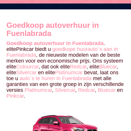
Goedkoop autoverhuur in
Fuenlabrada
Goedkoop autoverhuur in Fuenlabrada
.
elitePinkcar biedt u
goedkope huurauto´s aan in
Fuenlabrada
, de nieuwste modelen van de beste
merken voor een economische prijs. Ons systeem
elite
Colourcar
, dat ook elite
Redcar
, elite
Bluecar
,
elite
Silvercar
en elite
Platinumcar
bevat, laat ons
toe u
auto´s te huren in Fuenlabrada
met alle
garanties van een grote groep in zijn verschillende
versies
Platinumcar
,
Silvercar
,
Redcar
,
Bluecar
en
Pinkcar
.