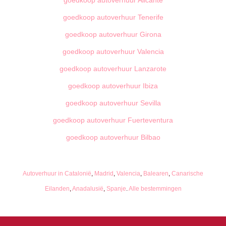
goedkoop autoverhuur Alicante
goedkoop autoverhuur Tenerife
goedkoop autoverhuur Girona
goedkoop autoverhuur Valencia
goedkoop autoverhuur Lanzarote
goedkoop autoverhuur Ibiza
goedkoop autoverhuur Sevilla
goedkoop autoverhuur Fuerteventura
goedkoop autoverhuur Bilbao
Autoverhuur in Catalonië
,
Madrid
,
Valencia
,
Balearen
,
Canarische
Eilanden
,
Anadalusië
,
Spanje
.
Alle bestemmingen