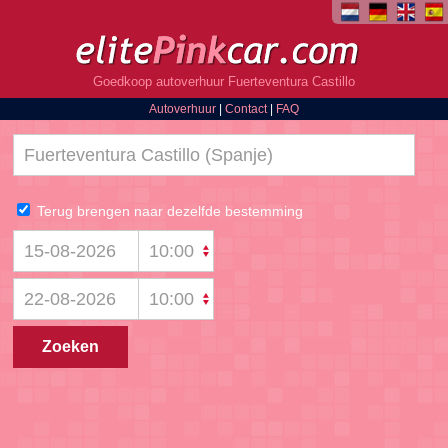
Goedkoop autoverhuur Fuerteventura Castillo
Autoverhuur
|
Contact
|
FAQ
Terug brengen naar dezelfde bestemming