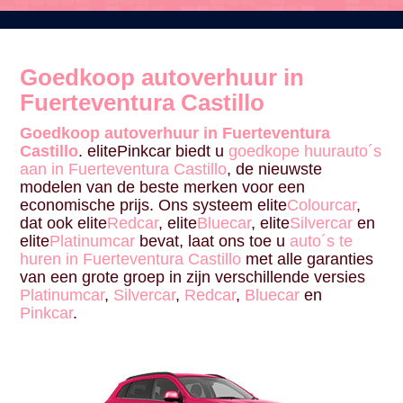
Goedkoop autoverhuur in
Fuerteventura Castillo
Goedkoop autoverhuur in Fuerteventura
Castillo
. elitePinkcar biedt u
goedkope huurauto´s
aan in Fuerteventura Castillo
, de nieuwste
modelen van de beste merken voor een
economische prijs. Ons systeem elite
Colourcar
,
dat ook elite
Redcar
, elite
Bluecar
, elite
Silvercar
en
elite
Platinumcar
bevat, laat ons toe u
auto´s te
huren in Fuerteventura Castillo
met alle garanties
van een grote groep in zijn verschillende versies
Platinumcar
,
Silvercar
,
Redcar
,
Bluecar
en
Pinkcar
.