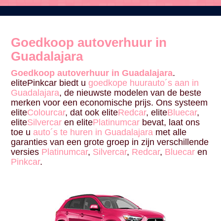
Goedkoop autoverhuur in
Guadalajara
Goedkoop autoverhuur in Guadalajara
.
elitePinkcar biedt u
goedkope huurauto´s aan in
Guadalajara
, de nieuwste modelen van de beste
merken voor een economische prijs. Ons systeem
elite
Colourcar
, dat ook elite
Redcar
, elite
Bluecar
,
elite
Silvercar
en elite
Platinumcar
bevat, laat ons
toe u
auto´s te huren in Guadalajara
met alle
garanties van een grote groep in zijn verschillende
versies
Platinumcar
,
Silvercar
,
Redcar
,
Bluecar
en
Pinkcar
.