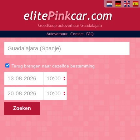
Goedkoop autoverhuur Guadalajara
Autoverhuur
|
Contact
|
FAQ
Terug brengen naar dezelfde bestemming