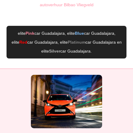
autoverhuur Bilbao Vliegveld
elite
Pink
car Guadalajara
, elite
Blue
car Guadalajara
,
elite
Red
car Guadalajara
, elite
Platinum
car Guadalajara
en
elite
Silver
car Guadalajara
.