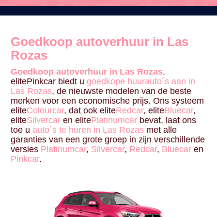
Goedkoop autoverhuur in Las
Rozas
Goedkoop autoverhuur in Las Rozas
.
elitePinkcar biedt u
goedkope huurauto´s aan in
Las Rozas
, de nieuwste modelen van de beste
merken voor een economische prijs. Ons systeem
elite
Colourcar
, dat ook elite
Redcar
, elite
Bluecar
,
elite
Silvercar
en elite
Platinumcar
bevat, laat ons
toe u
auto´s te huren in Las Rozas
met alle
garanties van een grote groep in zijn verschillende
versies
Platinumcar
,
Silvercar
,
Redcar
,
Bluecar
en
Pinkcar
.