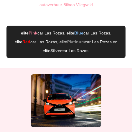
autoverhuur Bilbao Vliegveld
elite
Pink
car Las Rozas
, elite
Blue
car Las Rozas
,
elite
Red
car Las Rozas
, elite
Platinum
car Las Rozas
en
elite
Silver
car Las Rozas
.