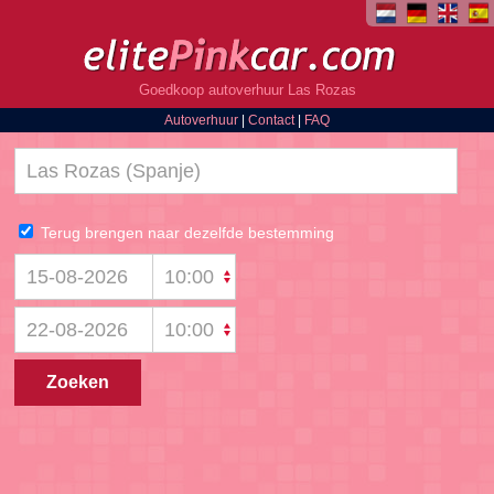
Goedkoop autoverhuur Las Rozas
Autoverhuur
|
Contact
|
FAQ
Terug brengen naar dezelfde bestemming