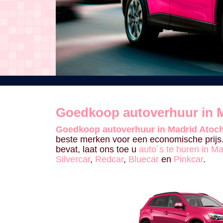
Goedkoop autoverhuur in 
Goedkoop autoverhuur in Madrid Atoc
beste merken voor een economische prijs.
bevat, laat ons toe u
auto´s te huren in M
Silvercar
,
Redcar
,
Bluecar
en
Pinkcar
.