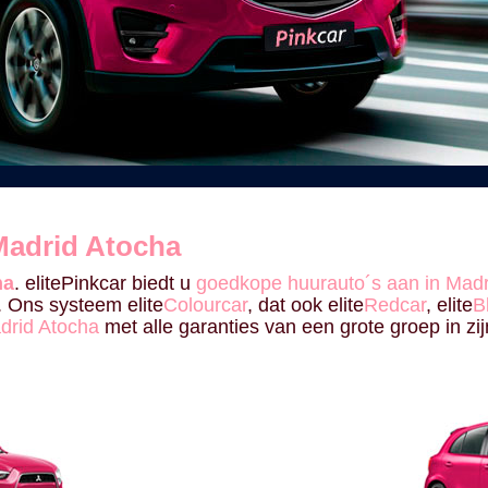
Madrid Atocha
ha
. elitePinkcar biedt u
goedkope huurauto´s aan in Madr
 Ons systeem elite
Colourcar
, dat ook elite
Redcar
, elite
B
adrid Atocha
met alle garanties van een grote groep in zi