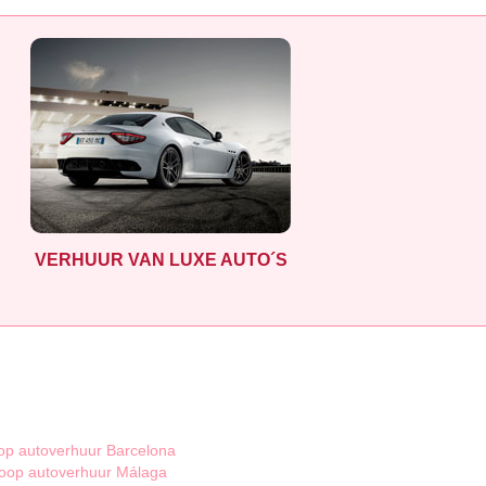
VERHUUR VAN LUXE AUTO´S
p autoverhuur Barcelona
oop autoverhuur Málaga