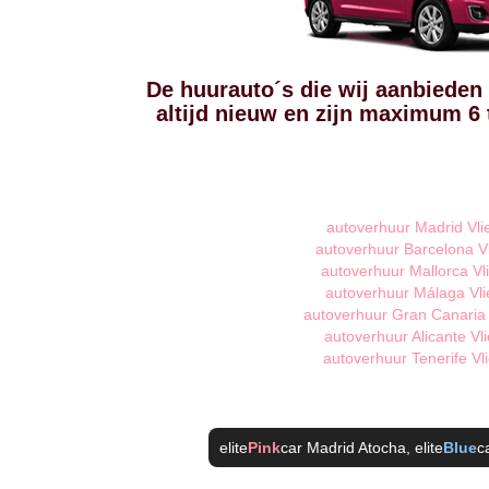
De huurauto´s die wij aanbieden 
altijd nieuw en zijn maximum 6
autoverhuur Madrid Vli
autoverhuur Barcelona V
autoverhuur Mallorca Vl
autoverhuur Málaga Vli
autoverhuur Gran Canaria 
autoverhuur Alicante Vl
autoverhuur Tenerife Vl
elite
Pink
car Madrid Atocha
, elite
Blue
c