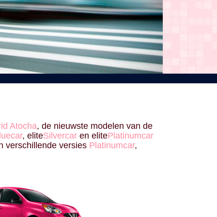
id Atocha
, de nieuwste modelen van de
luecar
, elite
Silvercar
en elite
Platinumcar
jn verschillende versies
Platinumcar
,