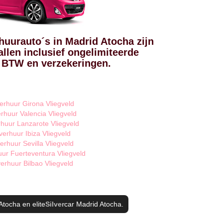
huurauto´s in Madrid Atocha zijn
llen inclusief ongelimiteerde
, BTW en verzekeringen.
erhuur Girona Vliegveld
rhuur Valencia Vliegveld
huur Lanzarote Vliegveld
verhuur Ibiza Vliegveld
erhuur Sevilla Vliegveld
ur Fuerteventura Vliegveld
erhuur Bilbao Vliegveld
Atocha
en elite
Silver
car Madrid Atocha
.