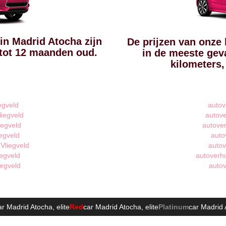
in Madrid Atocha zijn
De prijzen van onze 
 tot 12 maanden oud.
in de meeste geva
kilometers
egveld
autov
liegveld
autove
iegveld
autover
egveld
auto
Vliegveld
autov
iegveld
autoverhu
iegveld
autov
ar Madrid Atocha
, elite
Red
car Madrid Atocha
, elite
Platinum
car Madrid 