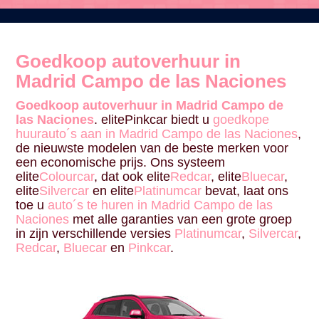
Goedkoop autoverhuur in
Madrid Campo de las Naciones
Goedkoop autoverhuur in Madrid Campo de
las Naciones
. elitePinkcar biedt u
goedkope
huurauto´s aan in Madrid Campo de las Naciones
,
de nieuwste modelen van de beste merken voor
een economische prijs. Ons systeem
elite
Colourcar
, dat ook elite
Redcar
, elite
Bluecar
,
elite
Silvercar
en elite
Platinumcar
bevat, laat ons
toe u
auto´s te huren in Madrid Campo de las
Naciones
met alle garanties van een grote groep
in zijn verschillende versies
Platinumcar
,
Silvercar
,
Redcar
,
Bluecar
en
Pinkcar
.