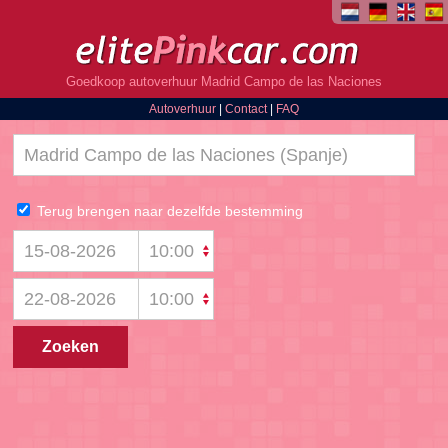
Goedkoop autoverhuur Madrid Campo de las Naciones
Autoverhuur
|
Contact
|
FAQ
Terug brengen naar dezelfde bestemming