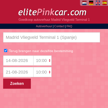
Goedkoop autoverhuur Madrid Vliegveld Terminal 1
Autoverhuur
|
Contact
|
FAQ
Terug brengen naar dezelfde bestemming