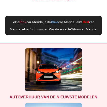
elite
Pink
car Merida
, elite
Blue
car Merida
, elite
Red
car
Merida
, elite
Platinum
car Merida
en elite
Silver
car Merida
.
AUTOVERHUUR VAN DE NIEUWSTE MODELEN