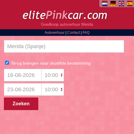
Goedkoop autoverhuur Merida
Autoverhuur
|
Contact
|
FAQ
Terug brengen naar dezelfde bestemming