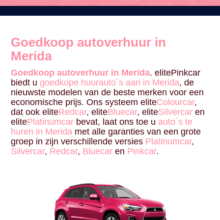
Goedkoop autoverhuur in
Merida
Goedkoop autoverhuur in Merida
. elitePinkcar
biedt u
goedkope huurauto´s aan in Merida
, de
nieuwste modelen van de beste merken voor een
economische prijs. Ons systeem elite
Colourcar
,
dat ook elite
Redcar
, elite
Bluecar
, elite
Silvercar
en
elite
Platinumcar
bevat, laat ons toe u
auto´s te
huren in Merida
met alle garanties van een grote
groep in zijn verschillende versies
Platinumcar
,
Silvercar
,
Redcar
,
Bluecar
en
Pinkcar
.