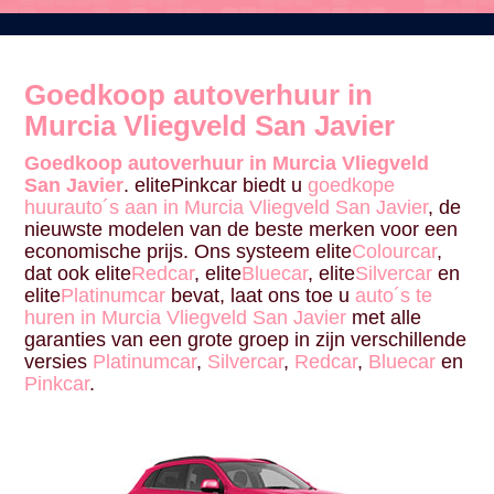
Goedkoop autoverhuur in
Murcia Vliegveld San Javier
Goedkoop autoverhuur in Murcia Vliegveld
San Javier
. elitePinkcar biedt u
goedkope
huurauto´s aan in Murcia Vliegveld San Javier
, de
nieuwste modelen van de beste merken voor een
economische prijs. Ons systeem elite
Colourcar
,
dat ook elite
Redcar
, elite
Bluecar
, elite
Silvercar
en
elite
Platinumcar
bevat, laat ons toe u
auto´s te
huren in Murcia Vliegveld San Javier
met alle
garanties van een grote groep in zijn verschillende
versies
Platinumcar
,
Silvercar
,
Redcar
,
Bluecar
en
Pinkcar
.