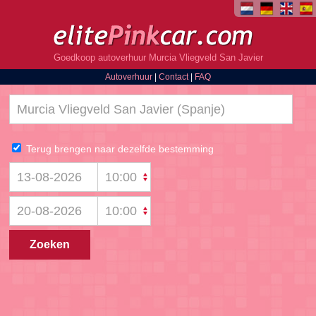
Goedkoop autoverhuur Murcia Vliegveld San Javier
Autoverhuur
|
Contact
|
FAQ
Terug brengen naar dezelfde bestemming