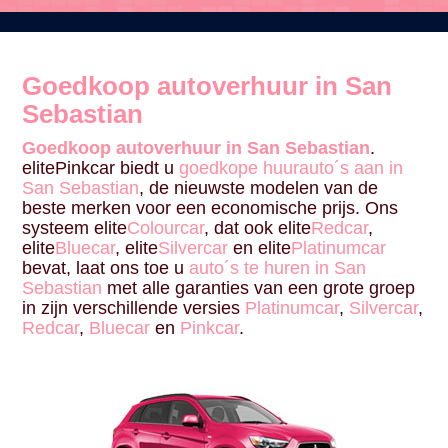
Goedkoop autoverhuur in San
Sebastian
Goedkoop autoverhuur in San Sebastian
.
elitePinkcar biedt u
goedkope huurauto´s aan in
San Sebastian
, de nieuwste modelen van de
beste merken voor een economische prijs. Ons
systeem elite
Colourcar
, dat ook elite
Redcar
,
elite
Bluecar
, elite
Silvercar
en elite
Platinumcar
bevat, laat ons toe u
auto´s te huren in San
Sebastian
met alle garanties van een grote groep
in zijn verschillende versies
Platinumcar
,
Silvercar
,
Redcar
,
Bluecar
en
Pinkcar
.