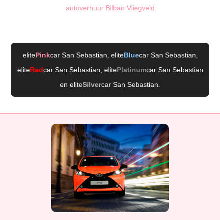
autoverhuur Bilbao Vliegveld
elite
Pink
car San Sebastian
, elite
Blue
car San Sebastian
,
elite
Red
car San Sebastian
, elite
Platinum
car San Sebastian
en elite
Silver
car San Sebastian
.