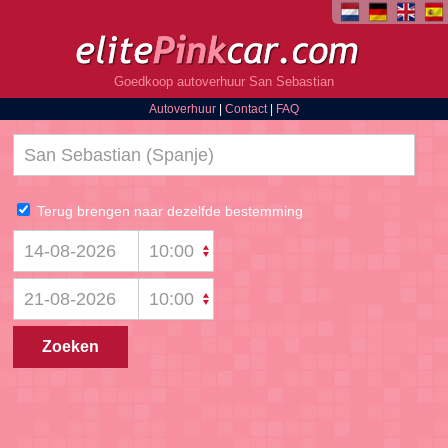
Goedkoop autoverhuur San Sebastian
Autoverhuur
|
Contact
|
FAQ
Terug brengen naar dezelfde bestemming