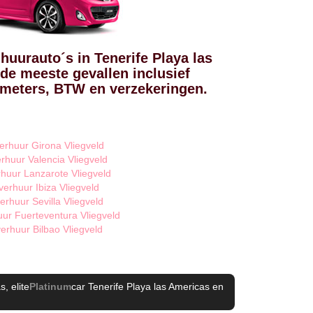
huurauto´s in Tenerife Playa las
 de meeste gevallen inclusief
ometers, BTW en verzekeringen.
erhuur Girona Vliegveld
rhuur Valencia Vliegveld
huur Lanzarote Vliegveld
verhuur Ibiza Vliegveld
erhuur Sevilla Vliegveld
ur Fuerteventura Vliegveld
erhuur Bilbao Vliegveld
as
, elite
Platinum
car Tenerife Playa las Americas
en