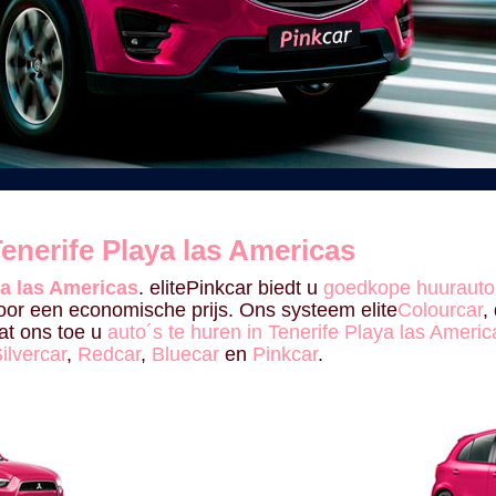
nerife Playa las Americas
a las Americas
. elitePinkcar biedt u
goedkope huurauto´
or een economische prijs. Ons systeem elite
Colourcar
,
at ons toe u
auto´s te huren in Tenerife Playa las Americ
ilvercar
,
Redcar
,
Bluecar
en
Pinkcar
.