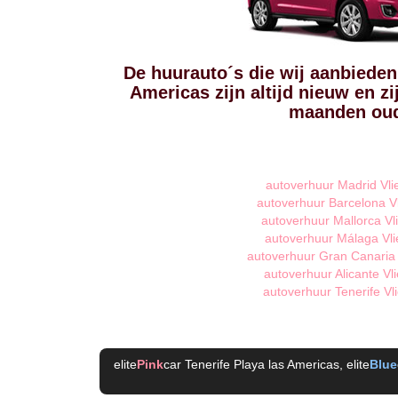
De huurauto´s die wij aanbieden 
Americas zijn altijd nieuw en z
maanden ou
autoverhuur Madrid Vli
autoverhuur Barcelona V
autoverhuur Mallorca Vl
autoverhuur Málaga Vli
autoverhuur Gran Canaria 
autoverhuur Alicante Vl
autoverhuur Tenerife Vl
elite
Pink
car Tenerife Playa las Americas
, elite
Blue