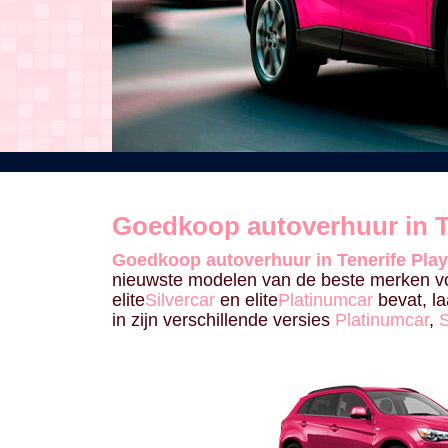
Goedkoop autoverhuur in Te
Goedkoop autoverhuur in Tenerife Play
nieuwste modelen van de beste merken vo
elite
Silvercar
en elite
Platinumcar
bevat, la
in zijn verschillende versies
Platinumcar
,
S