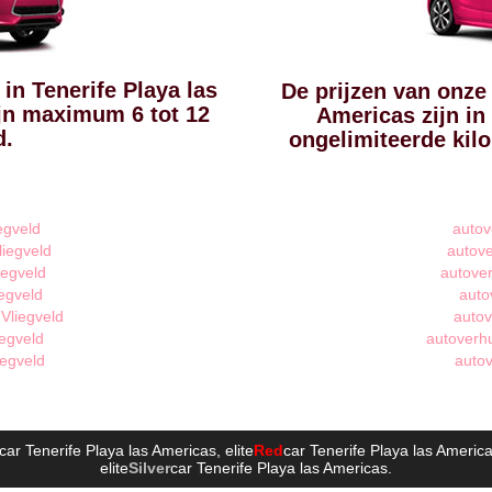
in Tenerife Playa las
De prijzen van onze 
ijn maximum 6 tot 12
Americas zijn in
d.
ongelimiteerde kil
egveld
autov
liegveld
autove
iegveld
autover
egveld
auto
Vliegveld
autov
iegveld
autoverhu
iegveld
autov
car Tenerife Playa las Americas
, elite
Red
car Tenerife Playa las Americ
elite
Silver
car Tenerife Playa las Americas
.