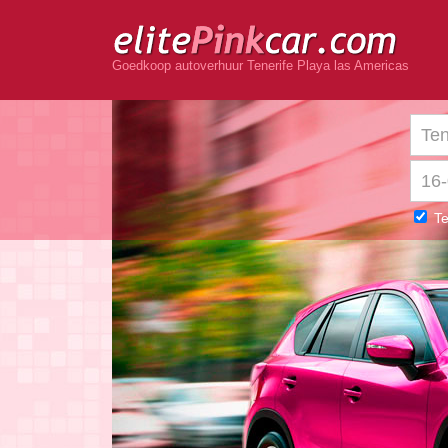
Goedkoop autoverhuur Tenerife Playa las Americas
Te