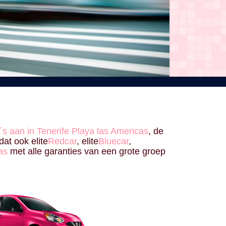
s aan in Tenerife Playa las Americas
, de
 dat ook elite
Redcar
, elite
Bluecar
,
as
met alle garanties van een grote groep