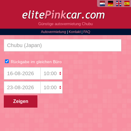
Günstige autovermietung Chubu
Autovermietung
|
Kontakt
|
FAQ
Rückgabe im gleichen Büro