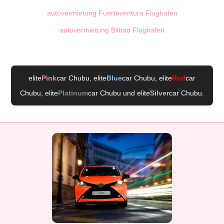
autovermietung Fuerteventura Flughafen
autovermietung Bilbao Flughafen
elite
Pink
car Chubu
, elite
Blue
car Chubu
, elite
Red
car
Chubu
, elite
Platinum
car Chubu
und elite
Silver
car Chubu
.