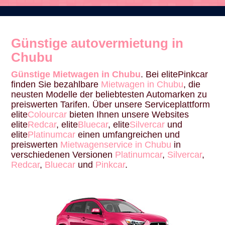
Günstige autovermietung in
Chubu
Günstige Mietwagen in Chubu
. Bei elitePinkcar
finden Sie bezahlbare
Mietwagen in Chubu
, die
neusten Modelle der beliebtesten Automarken zu
preiswerten Tarifen. Über unsere Serviceplattform
elite
Colourcar
bieten Ihnen unsere Websites
elite
Redcar
, elite
Bluecar
, elite
Silvercar
und
elite
Platinumcar
einen umfangreichen und
preiswerten
Mietwagenservice in Chubu
in
verschiedenen Versionen
Platinumcar
,
Silvercar
,
Redcar
,
Bluecar
und
Pinkcar
.