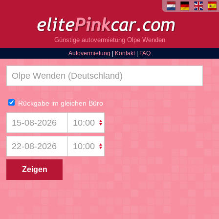
Günstige autovermietung Olpe Wenden
Autovermietung
|
Kontakt
|
FAQ
Rückgabe im gleichen Büro