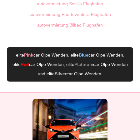
autovermietung Sevilla Flughafen
autovermietung Fuerteventura Flughafen
autovermietung Bilbao Flughafen
elite
Pink
car Olpe Wenden
, elite
Blue
car Olpe Wenden
,
elite
Red
car Olpe Wenden
, elite
Platinum
car Olpe Wenden
und elite
Silver
car Olpe Wenden
.