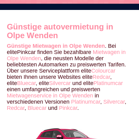
Günstige autovermietung in
Olpe Wenden
Günstige Mietwagen in Olpe Wenden
. Bei
elitePinkcar finden Sie bezahlbare
Mietwagen in
Olpe Wenden
, die neusten Modelle der
beliebtesten Automarken zu preiswerten Tarifen.
Über unsere Serviceplattform elite
Colourcar
bieten Ihnen unsere Websites elite
Redcar
,
elite
Bluecar
, elite
Silvercar
und elite
Platinumcar
einen umfangreichen und preiswerten
Mietwagenservice in Olpe Wenden
in
verschiedenen Versionen
Platinumcar
,
Silvercar
,
Redcar
,
Bluecar
und
Pinkcar
.