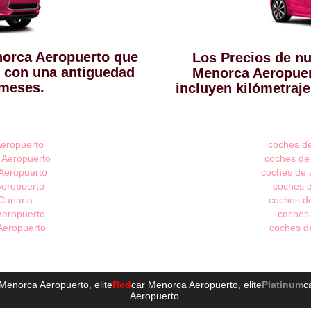
norca Aeropuerto que
Los Precios de nu
 con una antiguedad
Menorca Aeropuer
 meses.
incluyen kilómetraje
Aeropuerto
coches de
a Aeropuerto
coches de 
 Aeropuerto
coches de a
Aeropuerto
coches d
 Canaria
coches de
 Aeropuerto
coches 
 Aeropuerto
coches de
 Menorca Aeropuerto
, elite
Red
car Menorca Aeropuerto
, elite
Platinum
c
Aeropuerto
.