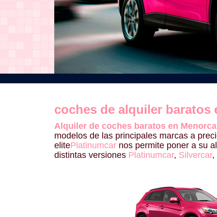
coches de alquiler baratos
Alquiler de coches baratos en Menorc
modelos de las principales marcas a preci
elite
Platinumcar
nos permite poner a su 
distintas versiones
Platinumcar
,
Silvercar
,