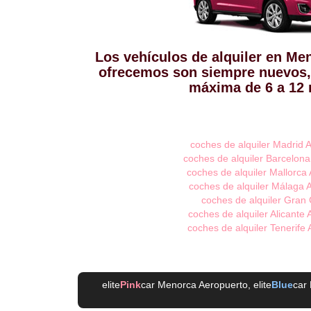
Los vehículos de alquiler en Me
ofrecemos son siempre nuevos,
máxima de 6 a 12
coches de alquiler Madrid 
coches de alquiler Barcelon
coches de alquiler Mallorca
coches de alquiler Málaga 
coches de alquiler Gran
coches de alquiler Alicante
coches de alquiler Tenerife
elite
Pink
car Menorca Aeropuerto
, elite
Blue
car