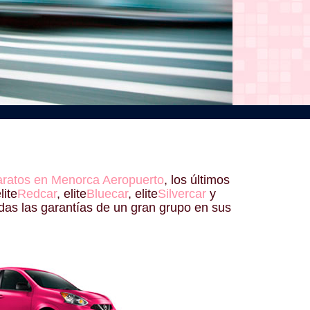
baratos en Menorca Aeropuerto
, los últimos
lite
Redcar
, elite
Bluecar
, elite
Silvercar
y
das las garantías de un gran grupo en sus