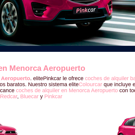
 en Menorca Aeropuerto
a Aeropuerto
. elitePinkcar le ofrece
coches de alquiler 
os baratos. Nuestro sistema elite
Colourcar
que incluye e
alcance
coches de alquiler en Menorca Aeropuerto
con to
Redcar
,
Bluecar
y
Pinkcar