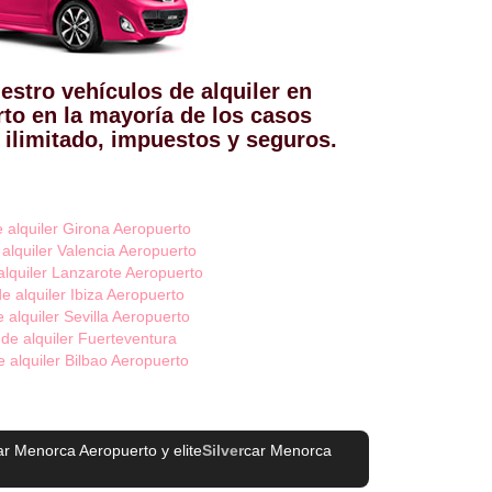
estro vehículos de alquiler en
to en la mayoría de los casos
 ilimitado, impuestos y seguros.
 alquiler Girona Aeropuerto
alquiler Valencia Aeropuerto
lquiler Lanzarote Aeropuerto
e alquiler Ibiza Aeropuerto
 alquiler Sevilla Aeropuerto
de alquiler Fuerteventura
 alquiler Bilbao Aeropuerto
ar Menorca Aeropuerto
y elite
Silver
car Menorca