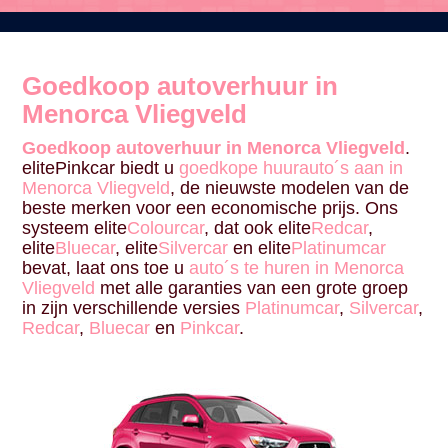
Goedkoop autoverhuur in
Menorca Vliegveld
Goedkoop autoverhuur in Menorca Vliegveld
.
elitePinkcar biedt u
goedkope huurauto´s aan in
Menorca Vliegveld
, de nieuwste modelen van de
beste merken voor een economische prijs. Ons
systeem elite
Colourcar
, dat ook elite
Redcar
,
elite
Bluecar
, elite
Silvercar
en elite
Platinumcar
bevat, laat ons toe u
auto´s te huren in Menorca
Vliegveld
met alle garanties van een grote groep
in zijn verschillende versies
Platinumcar
,
Silvercar
,
Redcar
,
Bluecar
en
Pinkcar
.