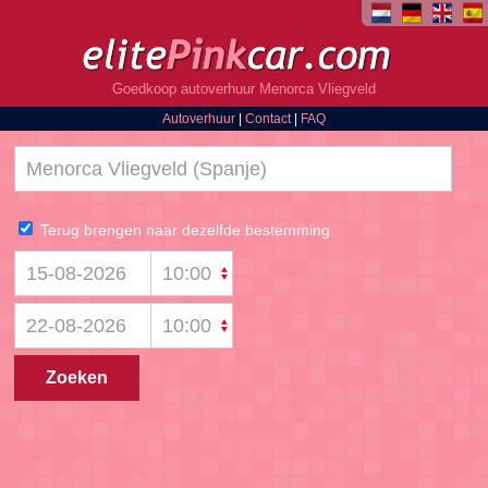
Goedkoop autoverhuur Menorca Vliegveld
Autoverhuur
|
Contact
|
FAQ
Terug brengen naar dezelfde bestemming