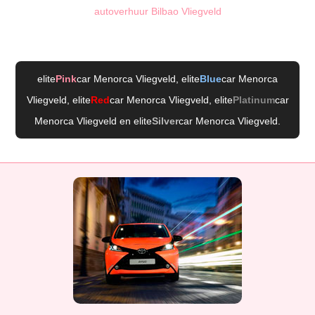
autoverhuur Bilbao Vliegveld
elite
Pink
car Menorca Vliegveld
, elite
Blue
car Menorca
Vliegveld
, elite
Red
car Menorca Vliegveld
, elite
Platinum
car
Menorca Vliegveld
en elite
Silver
car Menorca Vliegveld
.