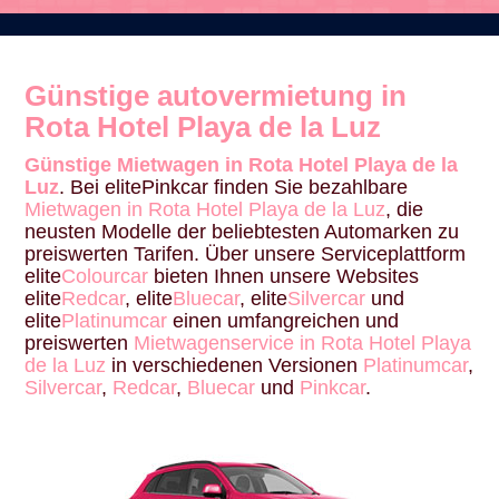
Günstige autovermietung in
Rota Hotel Playa de la Luz
Günstige Mietwagen in Rota Hotel Playa de la
Luz
. Bei elitePinkcar finden Sie bezahlbare
Mietwagen in Rota Hotel Playa de la Luz
, die
neusten Modelle der beliebtesten Automarken zu
preiswerten Tarifen. Über unsere Serviceplattform
elite
Colourcar
bieten Ihnen unsere Websites
elite
Redcar
, elite
Bluecar
, elite
Silvercar
und
elite
Platinumcar
einen umfangreichen und
preiswerten
Mietwagenservice in Rota Hotel Playa
de la Luz
in verschiedenen Versionen
Platinumcar
,
Silvercar
,
Redcar
,
Bluecar
und
Pinkcar
.