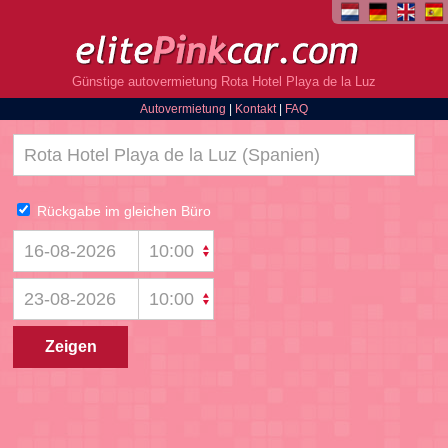
Günstige autovermietung Rota Hotel Playa de la Luz
Autovermietung
|
Kontakt
|
FAQ
Rückgabe im gleichen Büro