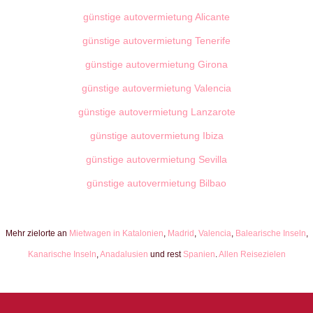
günstige autovermietung Alicante
günstige autovermietung Tenerife
günstige autovermietung Girona
günstige autovermietung Valencia
günstige autovermietung Lanzarote
günstige autovermietung Ibiza
günstige autovermietung Sevilla
günstige autovermietung Bilbao
Mehr zielorte an
Mietwagen in Katalonien
,
Madrid
,
Valencia
,
Balearische Inseln
,
Kanarische Inseln
,
Anadalusien
und rest
Spanien
.
Allen Reisezielen